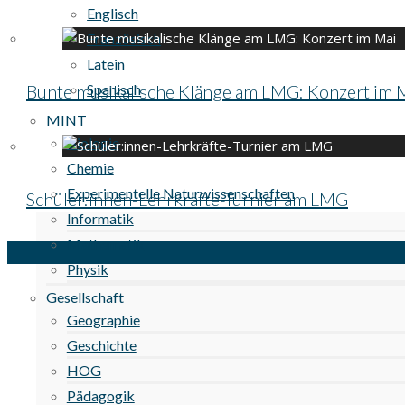
Englisch
Französisch
Latein
Bunte musikalische Klänge am LMG: Konzert im 
Spanisch
MINT
Biologie
Chemie
Experimentelle Naturwissenschaften
Schüler:innen-Lehrkräfte-Turnier am LMG
Informatik
Mathematik
Physik
Gesellschaft
Geographie
Geschichte
HOG
Pädagogik