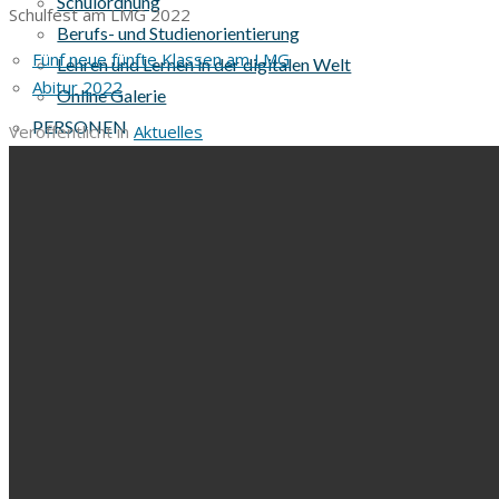
Schulordnung
Schulfest am LMG 2022
Berufs- und Studienorientierung
Fünf neue fünfte Klassen am LMG
Lehren und Lernen in der digitalen Welt
Abitur 2022
Online Galerie
PERSONEN
Veröffentlicht in
Aktuelles
SCHULPERSONAL
Kollegium
Schulleitung
Didaktische Leitung
Beratungslehrerin und Beauftragte für Inklusion/ BeO
Fachkraft für Begabtenförderung
Kulturbeauftragte
Ausbildungsbeauftragte
Berufs- und Studienorientierung
Schulsozialpädagoge
Digitale Medien am Lise-Meitner-Gymnasium
Verwaltung