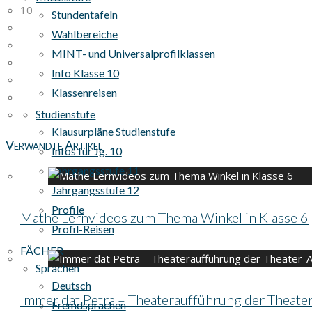
10
Stundentafeln
Wahlbereiche
MINT- und Universalprofilklassen
Info Klasse 10
Klassenreisen
Studienstufe
Klausurpläne Studienstufe
Verwandte Artikel
Infos für Jg. 10
Jahrgangsstufe 11
Jahrgangsstufe 12
Profile
Mathe Lernvideos zum Thema Winkel in Klasse 6
Profil-Reisen
FÄCHER
Sprachen
Deutsch
Immer dat Petra – Theateraufführung der Theater
Fremdsprachen