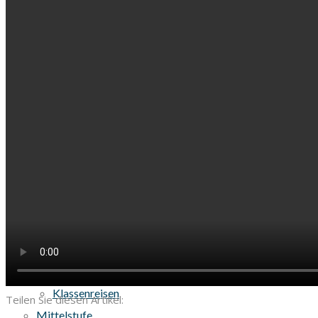
GREMIEN
Elternrat
Personalrat
Schulkonferenz
Schulverein
Schülervertreter
Steuergruppe am LMG
STUFEN
Beobachtungsstufe
Stundentafeln
Jahrgangsstufe 5
Jahrgangsstufe 6
Jahrgangsstufe 7
Anmeldung für eine fünfte Klasse
Klassenreisen
Teilen Sie diesen Artikel:
Mittelstufe