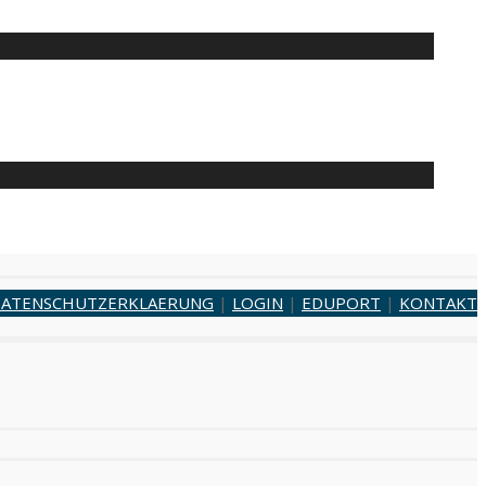
ATENSCHUTZERKLAERUNG
|
LOGIN
|
EDUPORT
|
KONTAKT