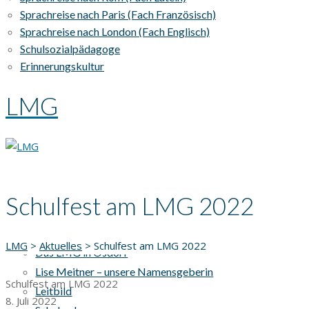
Sprachreise nach Paris (Fach Französisch)
Sprachreise nach London (Fach Englisch)
Schulsozialpädagoge
Erinnerungskultur
LMG
Schulfest am LMG 2022
AKTUELLES
UNSERE SCHULE
LMG
>
Aktuelles
>
Schulfest am LMG 2022
Das LMG in Osdorf
Lise Meitner – unsere Namensgeberin
Schulfest am LMG 2022
Leitbild
8. Juli 2022