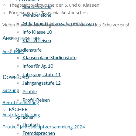
Theaterprojektwoche der 5. und 6. Klassen
Stundentafeln
Förderung des Tansania-Austausches
Wahlbereiche
MINT- und Universalprofilklassen
Vielen Dank an alle Mitglieder und Förderer des Schulvereins!
Info Klasse 10
Ansprechpartner
Klassenreisen
Studienstufe
Anke Rahlf
Klausurpläne Studienstufe
Infos für Jg. 10
Jahrgangsstufe 11
Downloads
Jahrgangsstufe 12
Satzung
Profile
Profil-Reisen
Beitrittserklärung
FÄCHER
Austrittserklärung
Sprachen
Deutsch
Protkoll Jahreshauptversammlung 2024
Fremdsprachen