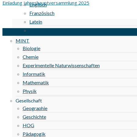
Einladung Jahreshauptversammlung 2025
Englisch
Französisch
Latein
Spanisch
MINT
Biologie
Chemie
Experimentelle Naturwissenschaften
Informatik
Mathematik
Physik
Gesellschaft
Geographie
Geschichte
HOG
Pädagogik