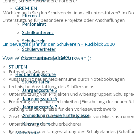
Lehrer, Schüler und andere Förderer.
GREMIEN
Möchten auch Sie den Schulverein finanziell unterstützen? Im Do
Elternrat
Unterstützung für besondere Projekte oder Anschaffungen.
Personalrat
Schulkonferenz
Schulverein
Ein bewegtes Jahr für den Schulverein – Rückblick 2020
Schülervertreter
Was wir so machen (eine Auswahl):
Steuergruppe am LMG
STUFEN
Fotovoltaik-Anlage
Beobachtungsstufe
Ausstattung neuer Medienräume durch Notebookwagen
Stundentafeln
technische Ausstattung des Schülerradios
Jahrgangsstufe 5
Unterstützung von Projekten und Arbeitsgruppen: Schulsprech
Jahrgangsstufe 6
Förderung von Schulfeierlichkeiten (Einschulung der neuen 5.
Jahrgangsstufe 7
Stiftung der Buchpreise für den Vorlesewettbewerb
Anmeldung für eine fünfte Klasse
Zuschüsse zum Erhalt und zur Reparatur von Musikinstrume
Klassenreisen
Unterstützung der Schülerbücherei
Beteiligung an der Umgestaltung des Schulgeländes (Schaffun
Mittelstufe