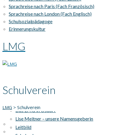
Sprachreise nach Paris (Fach Französisch)
Sprachreise nach London (Fach Englisch)
Schulsozialpädagoge
Erinnerungskultur
LMG
Schulverein
AKTUELLES
UNSERE SCHULE
LMG
>
Schulverein
Das LMG in Osdorf
Lise Meitner – unsere Namensgeberin
Leitbild