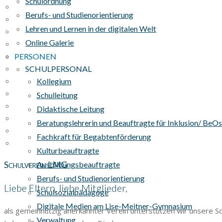
Schulordnung
Berufs- und Studienorientierung
Lehren und Lernen in der digitalen Welt
Online Galerie
PERSONEN
SCHULPERSONAL
Kollegium
Schulleitung
Didaktische Leitung
Beratungslehrerin und Beauftragte für Inklusion/ BeO
Fachkraft für Begabtenförderung
Kulturbeauftragte
Schulverein LMG
Ausbildungsbeauftragte
Berufs- und Studienorientierung
Liebe Eltern, liebe Mitglieder,
Schulsozialpädagoge
Digitale Medien am Lise-Meitner-Gymnasium
als gemeinnützig anerkannter Verein unterstützen wir unsere Schu
Verwaltung