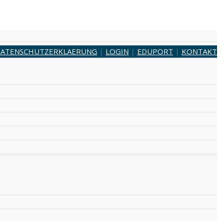
ATENSCHUTZERKLAERUNG
|
LOGIN
|
EDUPORT
|
KONTAKT