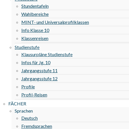
Stundentafeln
Wahlbereiche
MINT- und Universalprofilklassen
Info Klasse 10
Klassenreisen
Studienstufe
Klausurpläne Studienstufe
Infos für Jg. 10
Jahrgangsstufe 11
Jahrgangsstufe 12
Profile
Profil-Reisen
FÄCHER
Sprachen
Deutsch
Fremdsprachen