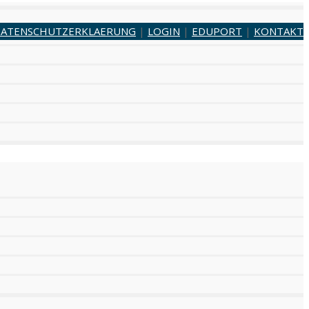
ATENSCHUTZERKLAERUNG
|
LOGIN
|
EDUPORT
|
KONTAKT