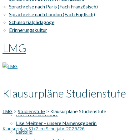
Sprachreise nach Paris (Fach Französisch)
Sprachreise nach London (Fach Englisch)
Schulsozialpädagoge
Erinnerungskultur
LMG
Klausurpläne Studienstufe
AKTUELLES
UNSERE SCHULE
LMG
>
Studienstufe
>
Klausurpläne Studienstufe
Das LMG in Osdorf
Lise Meitner – unsere Namensgeberin
Klausurplan S1/2 im Schuljahr 2025/26
Leitbild