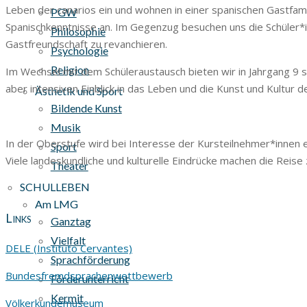
Leben der canarios ein und wohnen in einer spanischen Gastfam
PGW
Spanischkenntnisse an. Im Gegenzug besuchen uns die Schüler*inn
Philosophie
Gastfreundschaft zu revanchieren.
Psychologie
Religion
Im Wechsel mit dem Schüleraustausch bieten wir in Jahrgang 9 se
aber intensiven Einblick in das Leben und die Kunst und Kultur 
Ästhetik und Sport
Bildende Kunst
Musik
In der Oberstufe wird bei Interesse der Kursteilnehmer*innen ei
Sport
Viele landeskundliche und kulturelle Eindrücke machen die Reise
Theater
SCHULLEBEN
Am LMG
Links
Ganztag
Vielfalt
DELE (Instituto Cervantes)
Sprachförderung
Bundesfremdsprachenwettbewerb
Förderunterricht
Kermit
Völkerkundemuseum