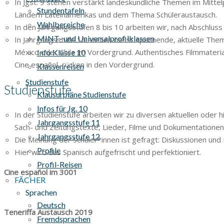
In Jgst. 9 stehen verstärkt landeskundliche Themen im Mitte
Stundentafeln
Ländern Lateinamerikas und dem Thema Schüleraustausch.
Wahlbereiche
In den Jahrgangsstufen 8 bis 10 arbeiten wir, nach Abschlus
MINT- und Universalprofilklassen
In Jahrgangsstufe 10 stehen meist spannende, aktuelle Theme
México oder Chile im Vordergrund. Authentisches Filmmateria
Info Klasse 10
Cine español, rücken in den Vordergrund.
Klassenreisen
Studienstufe
Studienstufe
Klausurpläne Studienstufe
Infos für Jg. 10
In der Studienstufe arbeiten wir zu diversen aktuellen oder
Jahrgangsstufe 11
Sach- und Zeitungstexte, Lieder, Filme und Dokumentationen 
Jahrgangsstufe 12
Die Meinung der Schüler*innen ist gefragt: Diskussionen und
Profile
Hier wird das Spanisch aufgefrischt und perfektioniert.
Profil-Reisen
Cine español im 3001
FÄCHER
Sprachen
Deutsch
Teneriffa Austausch 2019
Fremdsprachen