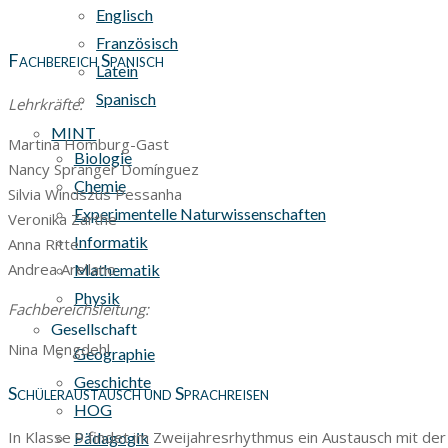
Englisch
Französisch
Fachbereich Spanisch
Latein
Spanisch
Lehrkräfte:
MINT
Martina Homburg-Gast
Biologie
Nancy Spranger Domínguez
Chemie
Silvia Windszus Pessanha
Experimentelle Naturwissenschaften
Veronika Zarthe
Informatik
Anna Ritte
Andrea Arellano
Mathematik
Physik
Fachbereichsleitung:
Gesellschaft
Nina Mengdehl
Geographie
Geschichte
Schüleraustausch und Sprachreisen
HOG
In Klasse 9 findet im Zweijahresrhythmus ein Austausch mit der 
Pädagogik