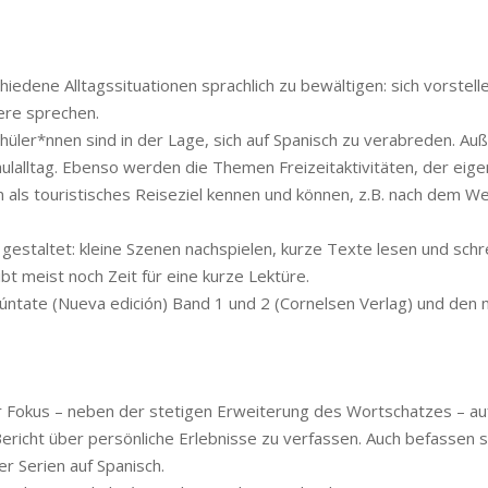
chiedene Alltagssituationen sprachlich zu bewältigen: sich vorstel
ere sprechen.
chüler*nnen sind in der Lage, sich auf Spanisch zu verabreden. A
hulalltag. Ebenso werden die Themen Freizeitaktivitäten, der eige
n als touristisches Reiseziel kennen und können, z.B. nach dem 
ch gestaltet: kleine Szenen nachspielen, kurze Texte lesen und 
bt meist noch Zeit für eine kurze Lektüre.
úntate (Nueva edición) Band 1 und 2 (Cornelsen Verlag) und den 
der Fokus – neben der stetigen Erweiterung des Wortschatzes – a
Bericht über persönliche Erlebnisse zu verfassen. Auch befassen
r Serien auf Spanisch.