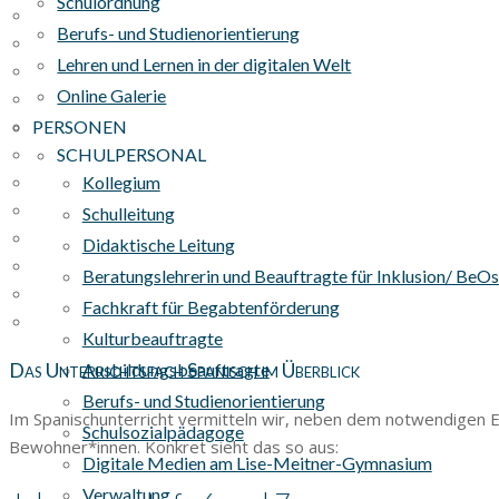
Schulordnung
Berufs- und Studienorientierung
Lehren und Lernen in der digitalen Welt
Online Galerie
PERSONEN
SCHULPERSONAL
Kollegium
Schulleitung
Didaktische Leitung
Beratungslehrerin und Beauftragte für Inklusion/ BeO
Fachkraft für Begabtenförderung
Kulturbeauftragte
Das Unterrichtsfach Spanisch im Überblick
Ausbildungsbeauftragte
Berufs- und Studienorientierung
Im Spanischunterricht vermitteln wir, neben dem notwendigen E
Schulsozialpädagoge
Bewohner*innen. Konkret sieht das so aus:
Digitale Medien am Lise-Meitner-Gymnasium
Verwaltung