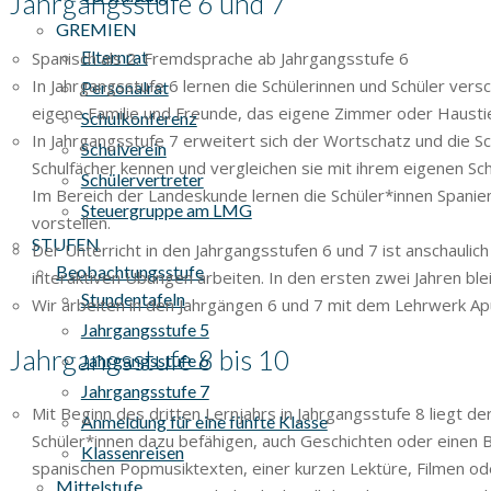
Jahrgangsstufe 6 und 7
GREMIEN
Elternrat
Spanisch als 2. Fremdsprache ab Jahrgangsstufe 6
In Jahrgangsstufe 6 lernen die Schülerinnen und Schüler vers
Personalrat
eigene Familie und Freunde, das eigene Zimmer oder Hausti
Schulkonferenz
In Jahrgangsstufe 7 erweitert sich der Wortschatz und die S
Schulverein
Schulfächer kennen und vergleichen sie mit ihrem eigenen Sc
Schülervertreter
Im Bereich der Landeskunde lernen die Schüler*innen Spanie
Steuergruppe am LMG
vorstellen.
STUFEN
Der Unterricht in den Jahrgangsstufen 6 und 7 ist anschauli
Beobachtungsstufe
interaktiven Übungen arbeiten. In den ersten zwei Jahren blei
Stundentafeln
Wir arbeiten in den Jahrgängen 6 und 7 mit dem Lehrwerk Ap
Jahrgangsstufe 5
Jahrgangsstufe 8 bis 10
Jahrgangsstufe 6
Jahrgangsstufe 7
Mit Beginn des dritten Lernjahrs in Jahrgangsstufe 8 liegt 
Anmeldung für eine fünfte Klasse
Schüler*innen dazu befähigen, auch Geschichten oder einen 
Klassenreisen
spanischen Popmusiktexten, einer kurzen Lektüre, Filmen ode
Mittelstufe