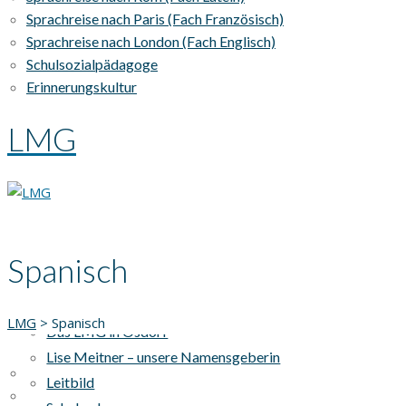
Sprachreise nach Paris (Fach Französisch)
Sprachreise nach London (Fach Englisch)
Schulsozialpädagoge
Erinnerungskultur
LMG
Spanisch
AKTUELLES
UNSERE SCHULE
LMG
>
Spanisch
Das LMG in Osdorf
Lise Meitner – unsere Namensgeberin
Leitbild