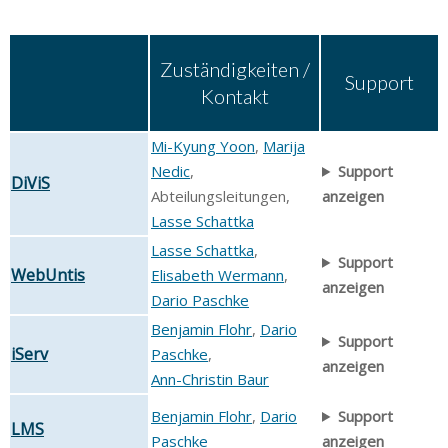
Zuständigkeiten /
Support
Kontakt
Mi-Kyung Yoon
,
Marija
Nedic
,
Support
DiViS
Abteilungsleitungen,
anzeigen
Lasse Schattka
Lasse Schattka
,
Support
WebUntis
Elisabeth Wermann
,
anzeigen
Dario Paschke
Benjamin Flohr
,
Dario
Support
iServ
Paschke
,
anzeigen
Ann-Christin Baur
Benjamin Flohr
,
Dario
Support
LMS
Paschke
anzeigen