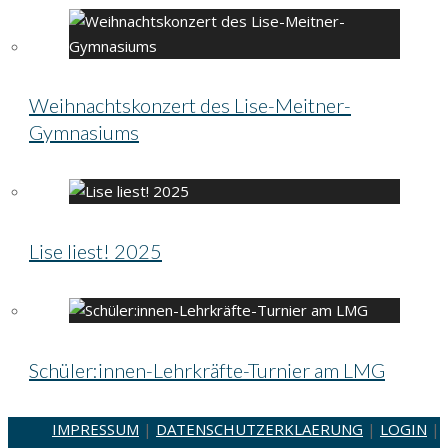
Weihnachtskonzert des Lise-Meitner-
Gymnasiums
Lise liest! 2025
Schüler:innen-Lehrkräfte-Turnier am LMG
IMPRESSUM
|
DATENSCHUTZERKLAERUNG
|
LOGIN
|