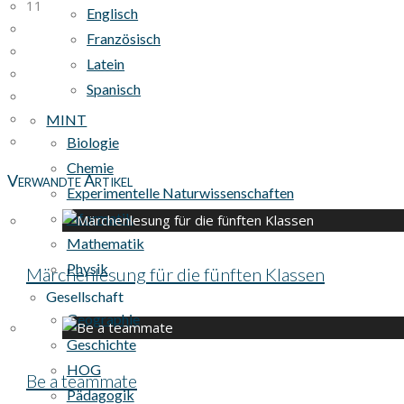
11
Englisch
Französisch
Latein
Spanisch
MINT
Biologie
Chemie
Verwandte Artikel
Experimentelle Naturwissenschaften
Informatik
Mathematik
Physik
Märchenlesung für die fünften Klassen
Gesellschaft
Geographie
Geschichte
HOG
Be a teammate
Pädagogik