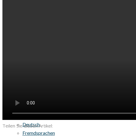
Stundentafeln
Wahlbereiche
MINT- und Universalprofilklassen
Info Klasse 10
Klassenreisen
Studienstufe
Klausurpläne Studienstufe
Infos für Jg. 10
Jahrgangsstufe 11
Jahrgangsstufe 12
Profile
Profil-Reisen
FÄCHER
Sprachen
Deutsch
Teilen Sie diesen Artikel:
Fremdsprachen