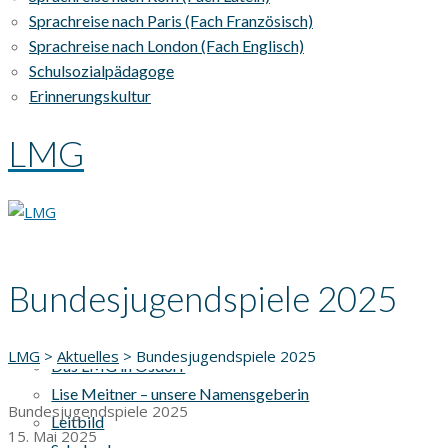
Sprachreise nach Paris (Fach Französisch)
Sprachreise nach London (Fach Englisch)
Schulsozialpädagoge
Erinnerungskultur
LMG
Bundesjugendspiele 2025
AKTUELLES
UNSERE SCHULE
LMG
>
Aktuelles
>
Bundesjugendspiele 2025
Das LMG in Osdorf
Lise Meitner – unsere Namensgeberin
Bundesjugendspiele 2025
Leitbild
15. Mai 2025