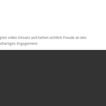
ten vollen Einsatz und hatten sichtlich Freude an den
großartiges Engagement.