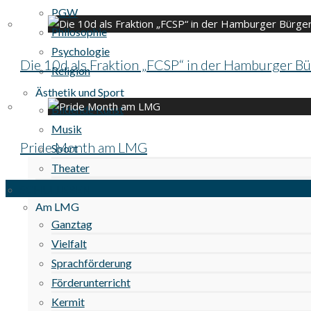
PGW
Philosophie
Psychologie
Die 10d als Fraktion „FCSP“ in der Hamburger Bü
Religion
Ästhetik und Sport
Bildende Kunst
Musik
Pride Month am LMG
Sport
Theater
SCHULLEBEN
Am LMG
Ganztag
Vielfalt
Sprachförderung
Förderunterricht
Kermit