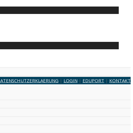
ATENSCHUTZERKLAERUNG
|
LOGIN
|
EDUPORT
|
KONTAKT