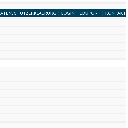
ATENSCHUTZERKLAERUNG
|
LOGIN
|
EDUPORT
|
KONTAKT