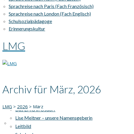
Sprachreise nach Paris (Fach Französisch)
Sprachreise nach London (Fach Englisch)
Schulsozialpädagoge
Erinnerungskultur
LMG
Archiv für März, 2026
AKTUELLES
UNSERE SCHULE
LMG
>
2026
>
März
Das LMG in Osdorf
Lise Meitner – unsere Namensgeberin
Leitbild