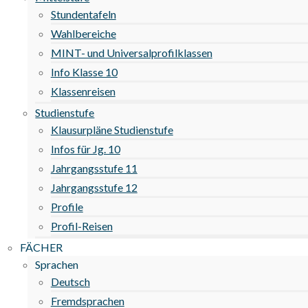
Stundentafeln
Wahlbereiche
MINT- und Universalprofilklassen
Info Klasse 10
Klassenreisen
Studienstufe
Klausurpläne Studienstufe
Infos für Jg. 10
Jahrgangsstufe 11
Jahrgangsstufe 12
Profile
Profil-Reisen
FÄCHER
Sprachen
Deutsch
Fremdsprachen