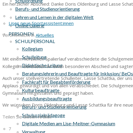
Schulordnung
Ein herzlicher Abschied: Danke Doris Oldenburg und Lasse Schat
Berufs- und Studienorientierung
Lehren und Lernen in der digitalen Welt
Lises neue Sportassistent:innen
Online Galerie
PERSONEN
Veröffentlicht in
Aktuelles
SCHULPERSONAL
Kollegium
Schulleitung
Mit einem herzlichen Spalierlauf verabschiedete die Schulgemei
Didaktische Leitung
Kollegium bereiteten ihr einen besonderen Abschied und sagten 
Beratungslehrerin und Beauftragte für Inklusion/ BeO
Auch unser stellvertretende Schulleiter, Lasse Schattka, der 
Fachkraft für Begabtenförderung
Applaus gewürdigt und von allen verabschiedet. Die Schulgemeins
Kulturbeauftragte
Gymnasium mitgestaltet und geprägt haben.
Ausbildungsbeauftragte
Wir wünschen Doris Oldenburg und Lasse Schattka für ihre neue
Berufs- und Studienorientierung
Schulsozialpädagoge
Teilen Sie diesen Artikel:
Digitale Medien am Lise-Meitner-Gymnasium
7
Verwaltung