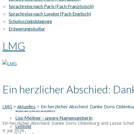
Sprachreise nach Paris (Fach Französisch)
Sprachreise nach London (Fach Englisch)
Schulsozialpädagoge
Erinnerungskultur
LMG
Ein herzlicher Abschied: Dan
AKTUELLES
UNSERE SCHULE
LMG
>
Aktuelles
>
Ein herzlicher Abschied: Danke Doris Oldenb
Das LMG in Osdorf
Lise Meitner – unsere Namensgeberin
Ein herzlicher Abschied: Danke Doris Oldenburg und Lasse Schat
Leitbild
9. Juli 2026