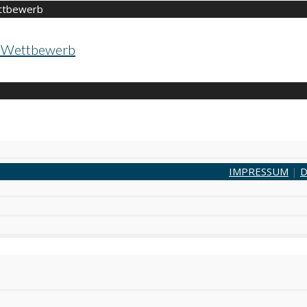
X-Wettbewerb
IMPRESSUM
|
D