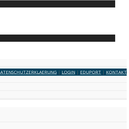
ATENSCHUTZERKLAERUNG
|
LOGIN
|
EDUPORT
|
KONTAKT