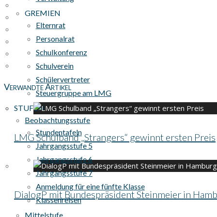
GREMIEN
Elternrat
Personalrat
Schulkonferenz
Schulverein
Schülervertreter
Verwandte Artikel
Steuergruppe am LMG
STUFEN
Beobachtungsstufe
Stundentafeln
LMG Schulband „Strangers“ gewinnt ersten Preis
Jahrgangsstufe 5
Jahrgangsstufe 6
Jahrgangsstufe 7
Anmeldung für eine fünfte Klasse
DialogP mit Bundespräsident Steinmeier in Ham
Klassenreisen
Mittelstufe