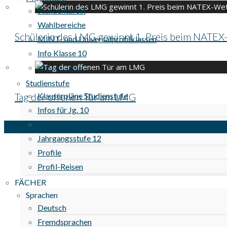
Stundentafeln
Wahlbereiche
Schülerin des LMG gewinnt 1. Preis beim NATE
MINT- und Universalprofilklassen
Info Klasse 10
Klassenreisen
Studienstufe
Tag der offenen Tür am LMG
Klausurpläne Studienstufe
Infos für Jg. 10
Jahrgangsstufe 11
Jahrgangsstufe 12
Profile
Profil-Reisen
FÄCHER
Sprachen
Deutsch
Fremdsprachen