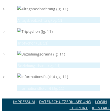
Alltagsbeobachtung (Jg. 11)
Triptychon (Jg. 11)
Beziehungsdrama (Jg. 11)
Informationsflu(ch)t (Jg. 11)
IMPRESSUM
|
DATENSCHUTZERKLAERUNG
|
LOGIN
|
EDUPORT
|
KONTAKT