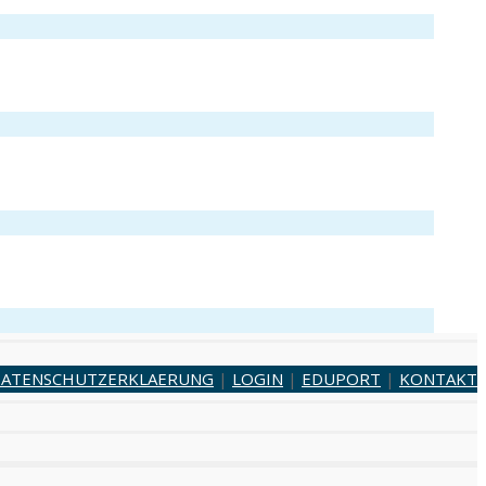
ATENSCHUTZERKLAERUNG
|
LOGIN
|
EDUPORT
|
KONTAKT