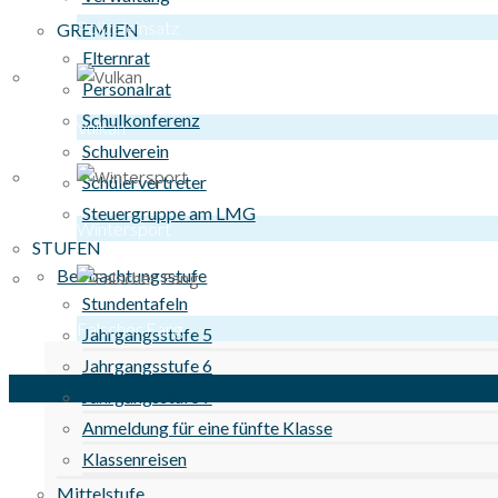
Polizeieinsatz
GREMIEN
Elternrat
Personalrat
Schulkonferenz
Vulkan
Schulverein
Schülervertreter
Steuergruppe am LMG
Wintersport
STUFEN
Beobachtungsstufe
Stundentafeln
Falscher Fang
Jahrgangsstufe 5
Jahrgangsstufe 6
Jahrgangsstufe 7
Anmeldung für eine fünfte Klasse
Klassenreisen
Mittelstufe