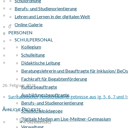
Schulordnung
Berufs- und Studienorientierung
Lehren und Lernen in der digitalen Welt
Online Galerie
0
PERSONEN
SCHULPERSONAL
Kollegium
Schulleitung
Didaktische Leitung
Beratungslehrerin und Beauftragte für Inklusion/ BeO
Fachkraft für Begabtenförderung
26. Februar 2021
Kulturbeauftragte
Ausbildungsbeauftragte
Surrealistischer Fensterblick (Ergebnisse aus Jg. 5, 6, 7 und 1
Berufs- und Studienorientierung
Ähnliche Projekte
Schulsozialpädagoge
Digitale Medien am Lise-Meitner-Gymnasium
Verwaltung