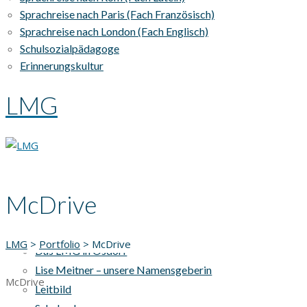
Sprachreise nach Paris (Fach Französisch)
Sprachreise nach London (Fach Englisch)
Schulsozialpädagoge
Erinnerungskultur
LMG
McDrive
AKTUELLES
UNSERE SCHULE
LMG
>
Portfolio
>
McDrive
Das LMG in Osdorf
Lise Meitner – unsere Namensgeberin
McDrive
Leitbild