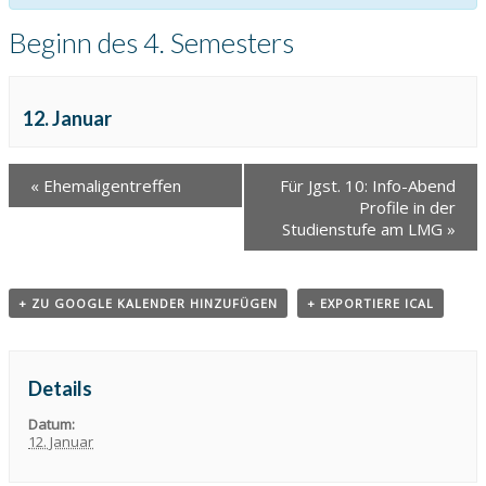
Beginn des 4. Semesters
12. Januar
«
Ehemaligentreffen
Für Jgst. 10: Info-Abend
Profile in der
Studienstufe am LMG
»
+ ZU GOOGLE KALENDER HINZUFÜGEN
+ EXPORTIERE ICAL
Details
Datum:
12. Januar