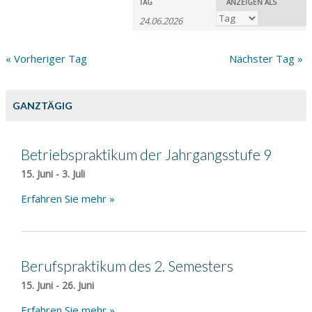
Veranstaltungen
Veranstaltungen
TAG
ANZEIGEN ALS
Veranstaltung
Suche
Ansichten-
Suche
Navigation
und
«
Vorheriger Tag
Nächster Tag
»
Ansichten,
Navigation
GANZTÄGIG
Betriebspraktikum der Jahrgangsstufe 9
15. Juni
-
3. Juli
Erfahren Sie mehr »
Berufspraktikum des 2. Semesters
15. Juni
-
26. Juni
Erfahren Sie mehr »