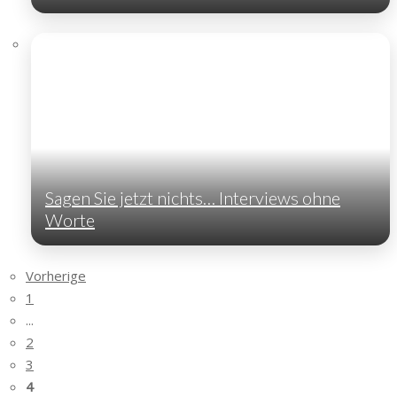
Sagen Sie jetzt nichts… Interviews ohne
Worte
Vorherige
1
...
2
3
4