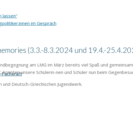
 lassen“
politiker:innen im Gespräch
mories (3.3.-8.3.2024 und 19.4.-25.4.20
gendbegegnung am LMG im März bereits viel Spaß und gemeinsame 
, konnten unsere Schülerin-nen und Schüler nun beim Gegenbesuch
s-Fachkraft
 und Deutsch-Griechischen Jugendwerk.