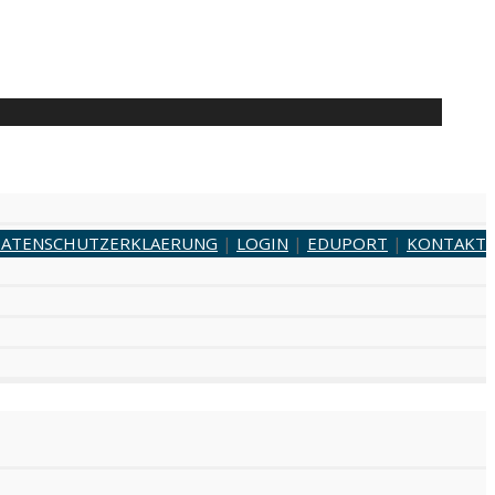
ATENSCHUTZERKLAERUNG
|
LOGIN
|
EDUPORT
|
KONTAKT