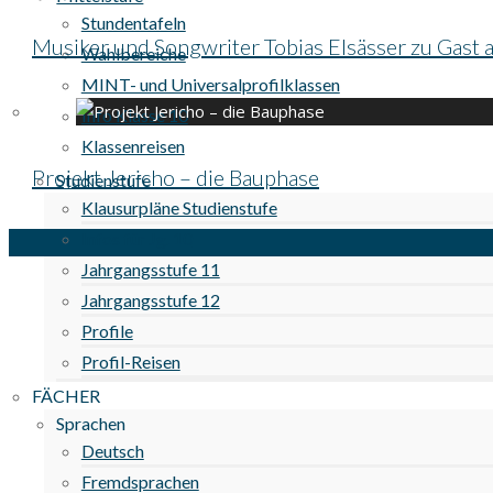
Stundentafeln
Musiker und Songwriter Tobias Elsässer zu Gast
Wahlbereiche
MINT- und Universalprofilklassen
Info Klasse 10
Klassenreisen
Projekt Jericho – die Bauphase
Studienstufe
Klausurpläne Studienstufe
Infos für Jg. 10
Jahrgangsstufe 11
Jahrgangsstufe 12
Profile
Profil-Reisen
FÄCHER
Sprachen
Deutsch
Fremdsprachen