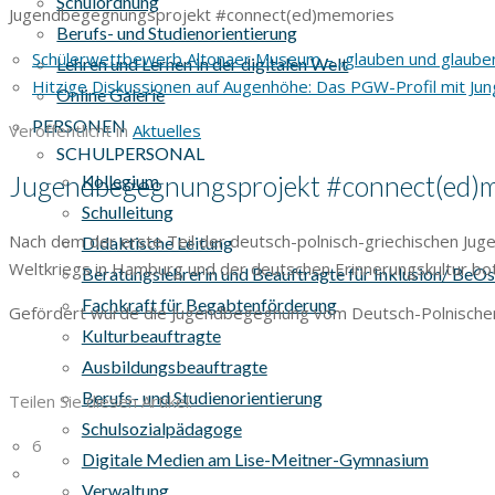
Schulordnung
Jugendbegegnungsprojekt #connect(ed)memories
Berufs- und Studienorientierung
Schülerwettbewerb Altonaer Museum – „glauben und glauben
Lehren und Lernen in der digitalen Welt
Hitzige Diskussionen auf Augenhöhe: Das PGW-Profil mit Jung
Online Galerie
PERSONEN
Veröffentlicht in
Aktuelles
SCHULPERSONAL
Jugendbegegnungsprojekt #connect(ed)me
Kollegium
Schulleitung
Nach dem der erste Teil der deutsch-polnisch-griechischen Ju
Didaktische Leitung
Weltkriegs in Hamburg und der deutschen Erinnerungskultur bot
Beratungslehrerin und Beauftragte für Inklusion/ BeO
Fachkraft für Begabtenförderung
Gefördert wurde die Jugendbegegnung vom Deutsch-Polnischen
Kulturbeauftragte
Ausbildungsbeauftragte
Berufs- und Studienorientierung
Teilen Sie diesen Artikel:
Schulsozialpädagoge
6
Digitale Medien am Lise-Meitner-Gymnasium
Verwaltung