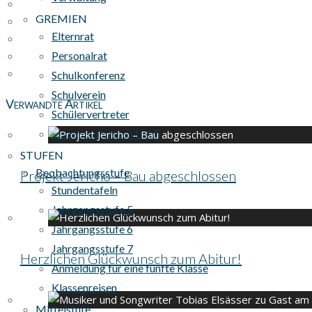
GREMIEN
Elternrat
Personalrat
Schulkonferenz
Schulverein
Verwandte Artikel
Schülervertreter
Steuergruppe am LMG
STUFEN
Beobachtungsstufe
Projekt Jericho – Bau abgeschlossen
Stundentafeln
Jahrgangsstufe 5
Jahrgangsstufe 6
Jahrgangsstufe 7
Herzlichen Glückwunsch zum Abitur!
Anmeldung für eine fünfte Klasse
Klassenreisen
Mittelstufe