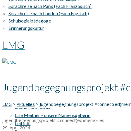
Sprachreise nach Paris (Fach Französisch)
Sprachreise nach London (Fach Englisch)
Schulsozialpädagoge
Erinnerungskultur
LMG
Jugendbegegnungsprojekt #
AKTUELLES
UNSERE SCHULE
LMG
>
Aktuelles
>
Jugendbegegnungsprojekt #connect(ed)mem
Das LMG in Osdorf
Lise Meitner – unsere Namensgeberin
Jugendbegegnungsprojekt #connect(ed)memories
Leitbild
29. April 2024